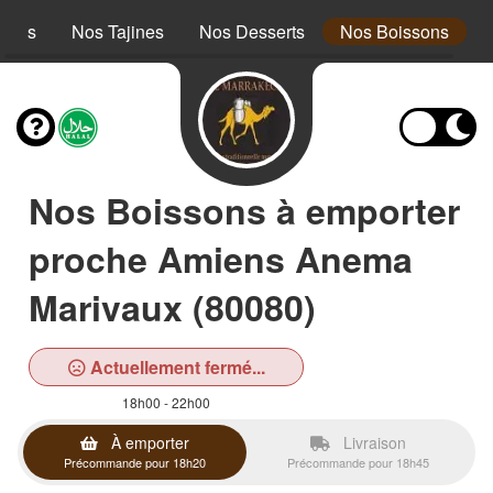
cous
Nos Tajines
Nos Desserts
Nos Boissons
Nos Boissons à emporter
proche Amiens Anema
Marivaux (80080)
Actuellement fermé...
18h00 - 22h00
À emporter
Livraison
Précommande pour 18h20
Précommande pour 18h45