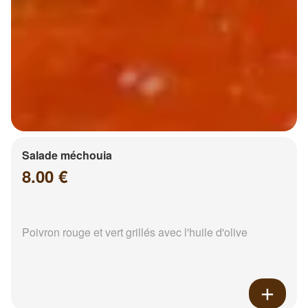
Salade méchouia
8.00 €
Poivron rouge et vert grillés avec l'huile d'olive