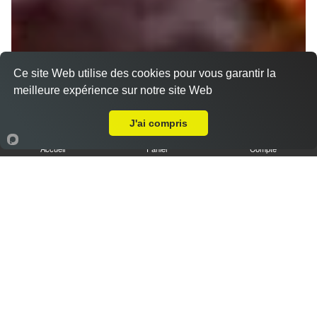
Ce site Web utilise des cookies pour vous garantir la
meilleure expérience sur notre site Web
A Emporter sur Amiens Anema Marivaux
J'ai compris
Accueil
Panier
Compte
Nos Tajines