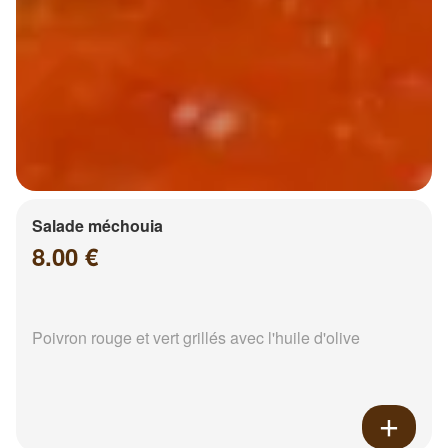
Salade méchouia
8.00 €
Poivron rouge et vert grillés avec l'huile d'olive