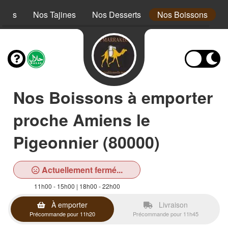
cous
Nos Tajines
Nos Desserts
Nos Boissons
Nos Boissons à emporter
proche Amiens le
Pigeonnier (80000)
Actuellement fermé...
11h00 - 15h00 | 18h00 - 22h00
À emporter
Livraison
Précommande pour 11h20
Précommande pour 11h45