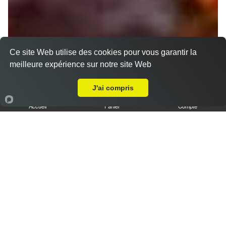
Ce site Web utilise des cookies pour vous garantir la
meilleure expérience sur notre site Web
A Emporter sur Amiens le Pigeonnier
J'ai compris
Accueil
Panier
Compte
Nos Tajines