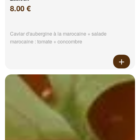
8.00 €
Caviar d'aubergine à la marocaine + salade
marocaine : tomate + concombre