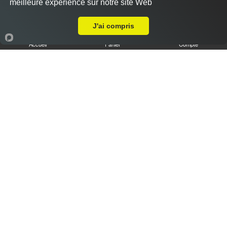
meilleure expérience sur notre site Web
A Emporter sur Amiens Longpré
J'ai compris
Accueil
Panier
Compte