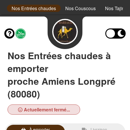
es
Nos Entrées chaudes
Nos Couscous
Nos Tajines
Nos Entrées chaudes à
emporter
proche Amiens Longpré
(80080)
Actuellement fermé...
À emporter
Livraison