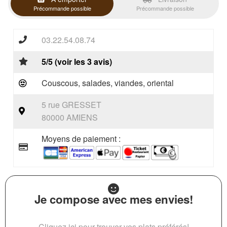
Précommande possible
Précommande possible
03.22.54.08.74
5/5 (voir les 3 avis)
Couscous, salades, viandes, oriental
5 rue GRESSET
80000 AMIENS
Moyens de paiement :
Je compose avec mes envies!
Cliquez ici pour trouver vos plats préférés!