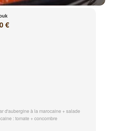
louk
0 €
ar d'aubergine à la marocaine + salade
caine : tomate + concombre