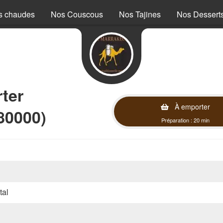
s chaudes
Nos Couscous
Nos Tajines
Nos Dessert
ter
À emporter
80000)
Préparation : 20 min
tal