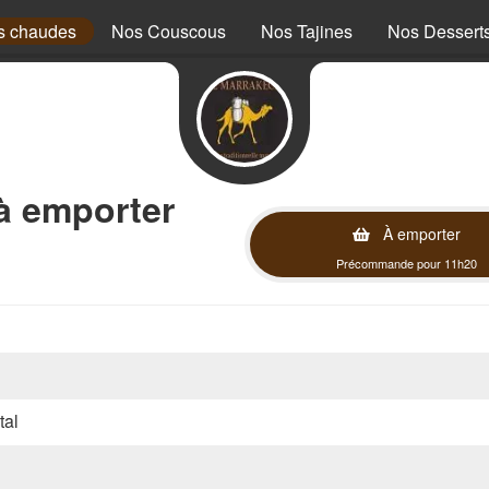
s chaudes
Nos Couscous
Nos Tajines
Nos Dessert
à emporter
À emporter
Précommande pour 11h20
tal