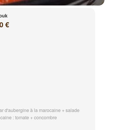
louk
0 €
ar d'aubergine à la marocaine + salade
caine : tomate + concombre