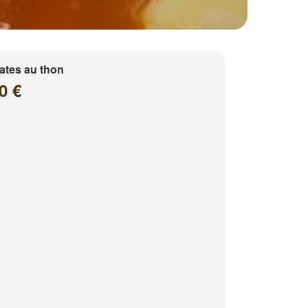
ates au thon
0 €