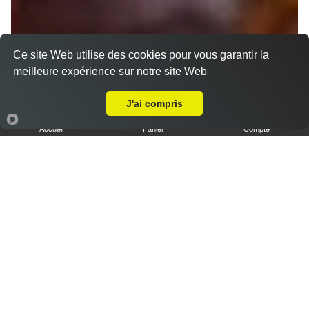
Ce site Web utilise des cookies pour vous garantir la
meilleure expérience sur notre site Web
Livraison sur Amiens Boutillerie
J'ai compris
Nos Tajines
Accueil
Panier
Compte