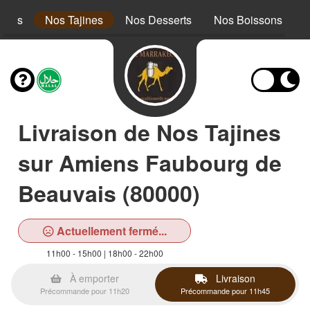
cous
Nos Tajines
Nos Desserts
Nos Boissons
Livraison de Nos Tajines
sur Amiens Faubourg de
Beauvais (80000)
Actuellement fermé...
11h00 - 15h00 | 18h00 - 22h00
À emporter
Livraison
Précommande pour 11h20
Précommande pour 11h45