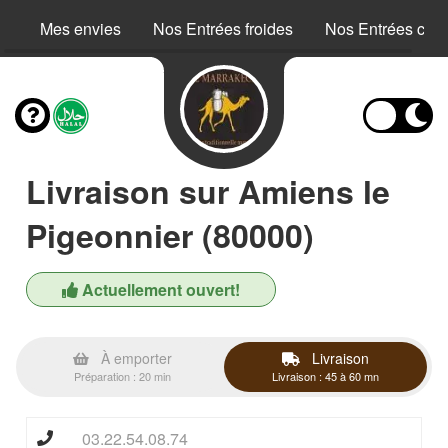
Mes envies
Nos Entrées froides
Nos Entrées cha
Livraison sur Amiens le
Pigeonnier (80000)
Actuellement ouvert!
À emporter
Livraison
Préparation : 20 min
Livraison : 45 à 60 mn
03.22.54.08.74