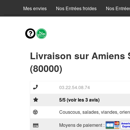
Mes envies
Nos Entrées froides
Nos Entrée
Livraison sur Amiens 
(80000)
03.22.54.08.74
5/5 (voir les 3 avis)
Couscous, salades, viandes, orien
Moyens de paiement :