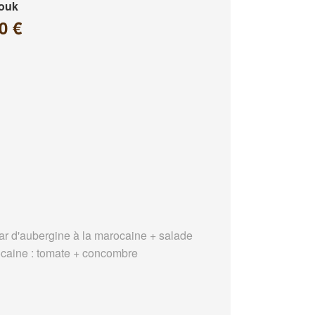
louk
0 €
ar d'aubergine à la marocaine + salade
caine : tomate + concombre