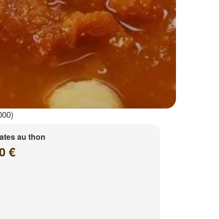
000)
ates au thon
0 €