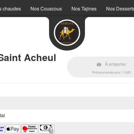
s chaudes
Nos Couscous
Nos Tajines
Nos Dessert
Saint Acheul
À emporter
Précommande pour 11h20
tal