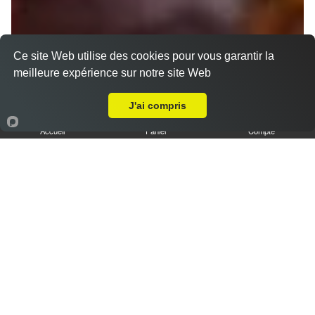
Ce site Web utilise des cookies pour vous garantir la
meilleure expérience sur notre site Web
Livraison sur Amiens Saint Acheul
J'ai compris
Nos Tajines
Accueil
Panier
Compte