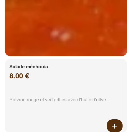
Salade méchouia
8.00 €
Poivron rouge et vert grillés avec l'huile d'olive