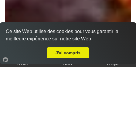
Ce site Web utilise des cookies pour vous garantir la
meilleure expérience sur notre site Web
A Emporter sur Amiens Sud
J'ai compris
Accueil
Panier
Compte
Nos Tajines