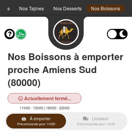
cous
Nos Tajines
Nos Desserts
Nos Boissons
Nos Boissons à emporter
proche Amiens Sud
(80000)
Actuellement fermé...
11h00 - 15h00 | 18h00 - 22h00
À emporter
Livraison
Précommande pour 11h20
Précommande pour 11h45