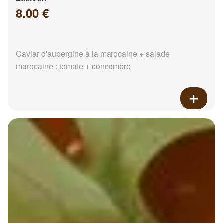
8.00 €
Caviar d'aubergine à la marocaine + salade
marocaine : tomate + concombre