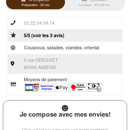
Préparation : 20 min
Livraison : 45 à 60 mn
03.22.54.08.74
5/5 (voir les 3 avis)
Couscous, salades, viandes, oriental
5 rue GRESSET
80000 AMIENS
Moyens de paiement :
Je compose avec mes envies!
Cliquez ici pour trouver vos plats préférés!