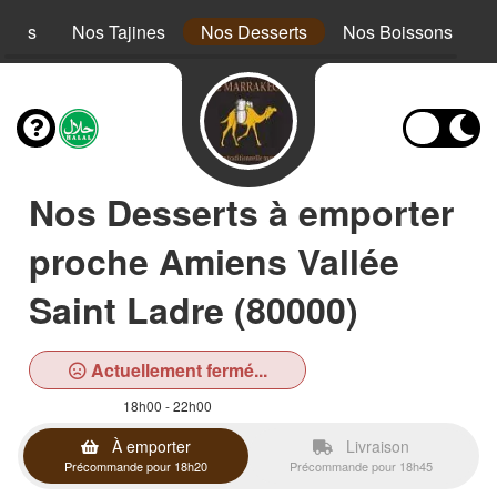
cous
Nos Tajines
Nos Desserts
Nos Boissons
Nos Desserts à emporter
proche Amiens Vallée
Saint Ladre (80000)
Actuellement fermé...
18h00 - 22h00
À emporter
Livraison
Précommande pour 18h20
Précommande pour 18h45