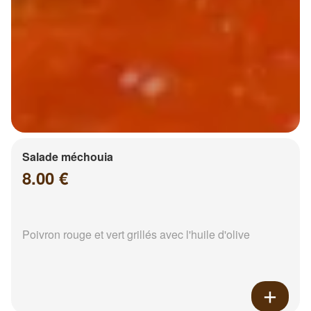
Salade méchouia
8.00 €
Poivron rouge et vert grillés avec l'huile d'olive