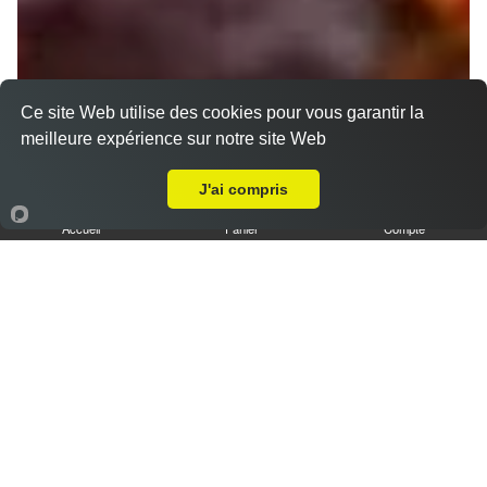
Ce site Web utilise des cookies pour vous garantir la
meilleure expérience sur notre site Web
A Emporter sur Amiens Vallée Saint Ladre
J'ai compris
Accueil
Panier
Compte
Nos Tajines