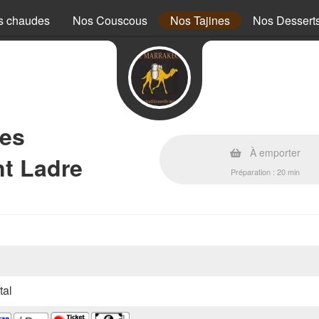
s chaudes
Nos Couscous
Nos Tajines
Nos Dessert
nes
À emporter
nt Ladre
Préparation : 20 min
tal