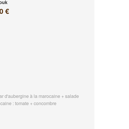
louk
0 €
ar d'aubergine à la marocaine + salade
caine : tomate + concombre