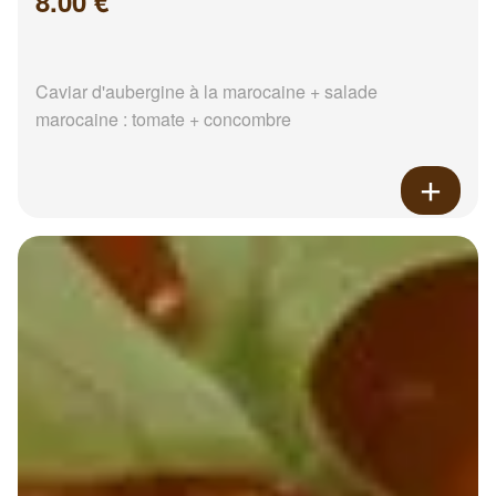
8.00 €
Caviar d'aubergine à la marocaine + salade
marocaine : tomate + concombre